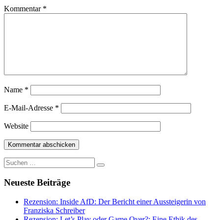
Kommentar
*
Name
*
E-Mail-Adresse
*
Website
Suche
nach:
Neueste Beiträge
Rezension: Inside AfD: Der Bericht einer Aussteigerin von
Franziska Schreiber
Rezension: Let’s Play oder Game Over?: Eine Ethik des